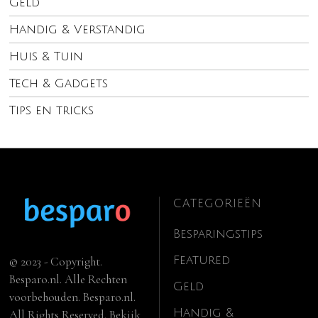
Geld
Handig & Verstandig
Huis & Tuin
Tech & Gadgets
Tips en tricks
CATEGORIEËN
Besparingstips
Featured
© 2023 - Copyright.
Besparo.nl. Alle Rechten
Geld
voorbehouden. Besparo.nl.
Handig &
All Rights Reserved. Bekijk