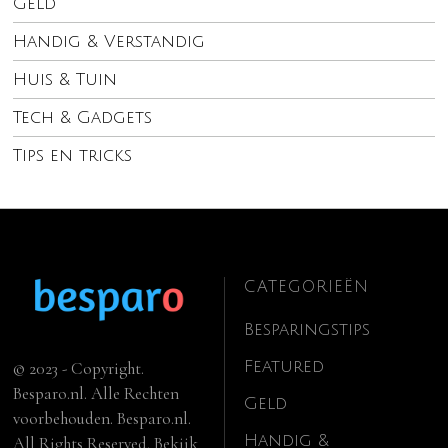
Geld
Handig & Verstandig
Huis & Tuin
Tech & Gadgets
Tips en tricks
CATEGORIEËN
Besparingstips
Featured
© 2023 - Copyright.
Besparo.nl. Alle Rechten
Geld
voorbehouden. Besparo.nl.
Handig &
All Rights Reserved. Bekijk