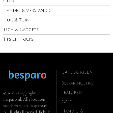
Geld
Handig & Verstandig
Huis & Tuin
Tech & Gadgets
Tips en tricks
CATEGORIEËN
Besparingstips
Featured
© 2023 - Copyright.
Besparo.nl. Alle Rechten
Geld
voorbehouden. Besparo.nl.
Handig &
All Rights Reserved. Bekijk