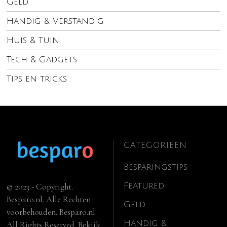
Geld
Handig & Verstandig
Huis & Tuin
Tech & Gadgets
Tips en tricks
CATEGORIEËN
Besparingstips
Featured
© 2023 - Copyright.
Besparo.nl. Alle Rechten
Geld
voorbehouden. Besparo.nl.
Handig &
All Rights Reserved. Bekijk