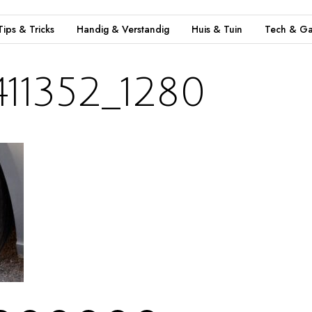
Tips & Tricks
Handig & Verstandig
Huis & Tuin
Tech & Ga
11352_1280