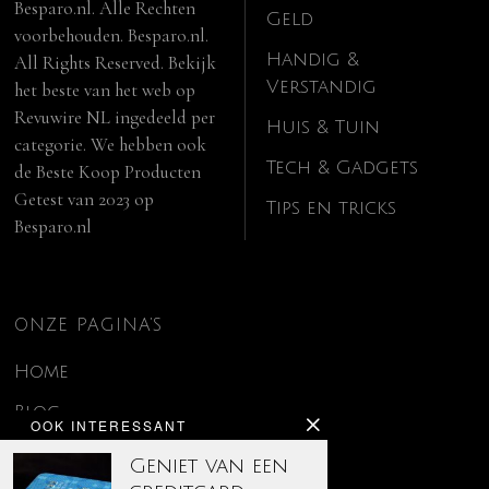
Besparo.nl. Alle Rechten
Geld
voorbehouden. Besparo.nl.
Handig &
All Rights Reserved. Bekijk
Verstandig
het beste van het web op
Revuwire NL
ingedeeld per
Huis & Tuin
categorie. We hebben ook
Tech & Gadgets
de
Beste Koop Producten
Getest van 2023
op
Tips en tricks
Besparo.nl
ONZE PAGINA’S
Home
Blog
OOK INTERESSANT
Contact
Geniet van een