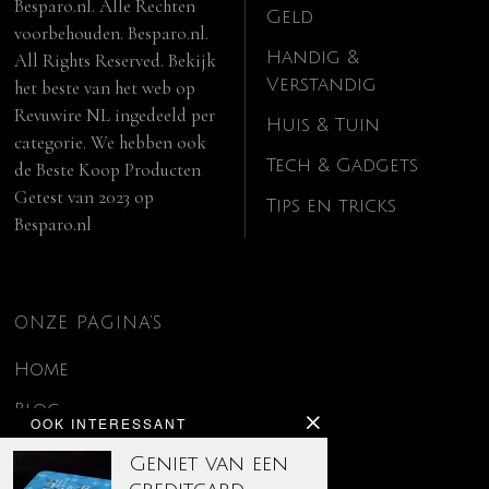
Besparo.nl. Alle Rechten
Geld
voorbehouden. Besparo.nl.
Handig &
All Rights Reserved. Bekijk
Verstandig
het beste van het web op
Revuwire NL
ingedeeld per
Huis & Tuin
categorie. We hebben ook
Tech & Gadgets
de
Beste Koop Producten
Getest van 2023
op
Tips en tricks
Besparo.nl
ONZE PAGINA’S
Home
Blog
OOK INTERESSANT
Contact
Geniet van een