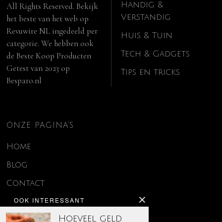
Handig &
All Rights Reserved. Bekijk
Verstandig
het beste van het web op
Revuwire NL
ingedeeld per
Huis & Tuin
categorie. We hebben ook
Tech & Gadgets
de
Beste Koop Producten
Getest van 2023
op
Tips en tricks
Besparo.nl
ONZE PAGINA’S
Home
Blog
Contact
OOK INTERESSANT
Disclaimer
Hoeveel geld
Over ons