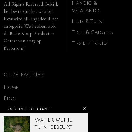
Handig &
All Rights Reserved. Bekijk
Verstandig
het beste van het web op
Revuwire NL
ingedeeld per
Huis & Tuin
categorie. We hebben ook
Tech & Gadgets
de
Beste Koop Producten
Getest van 2023
op
Tips en tricks
Besparo.nl
ONZE PAGINA’S
Home
Blog
OOK INTERESSANT
Contact
Wat er met je
Disclaimer
tuin gebeurt
Over ons