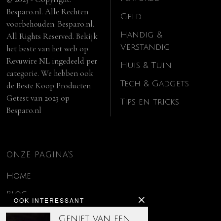
Besparo.nl. Alle Rechten
Geld
voorbehouden. Besparo.nl.
Handig &
All Rights Reserved. Bekijk
Verstandig
het beste van het web op
Revuwire NL
ingedeeld per
Huis & Tuin
categorie. We hebben ook
Tech & Gadgets
de
Beste Koop Producten
Getest van 2023
op
Tips en tricks
Besparo.nl
ONZE PAGINA’S
Home
Blog
OOK INTERESSANT
Contact
Geniet van een