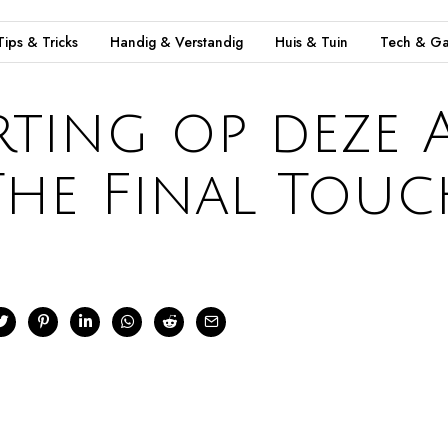
Tips & Tricks
Handig & Verstandig
Huis & Tuin
Tech & Ga
rting op deze 
The Final Touc