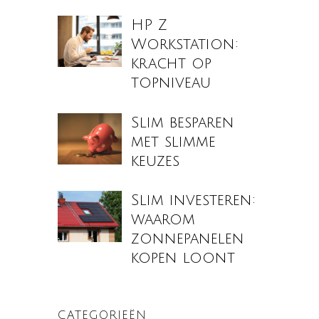
HP Z
Workstation:
kracht op
topniveau
Slim besparen
met slimme
keuzes
Slim investeren:
waarom
zonnepanelen
kopen loont
CATEGORIEËN