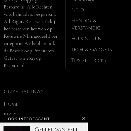
Besparo.nl. Alle Rechten
Geld
voorbehouden. Besparo.nl.
Handig &
All Rights Reserved. Bekijk
Verstandig
het beste van het web op
Revuwire NL
ingedeeld per
Huis & Tuin
categorie. We hebben ook
Tech & Gadgets
de
Beste Koop Producten
Getest van 2023
op
Tips en tricks
Besparo.nl
ONZE PAGINA’S
Home
Blog
OOK INTERESSANT
Contact
Geniet van een