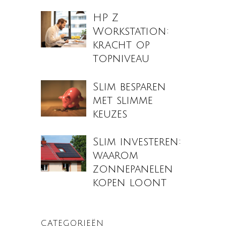
HP Z
Workstation:
kracht op
topniveau
Slim besparen
met slimme
keuzes
Slim investeren:
waarom
zonnepanelen
kopen loont
CATEGORIEËN