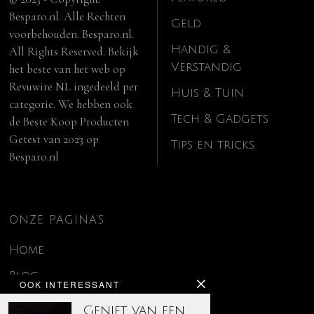
Besparo.nl. Alle Rechten
Geld
voorbehouden. Besparo.nl.
Handig &
All Rights Reserved. Bekijk
Verstandig
het beste van het web op
Revuwire NL
ingedeeld per
Huis & Tuin
categorie. We hebben ook
Tech & Gadgets
de
Beste Koop Producten
Getest van 2023
op
Tips en tricks
Besparo.nl
ONZE PAGINA’S
Home
Blog
OOK INTERESSANT
Contact
Geniet van een