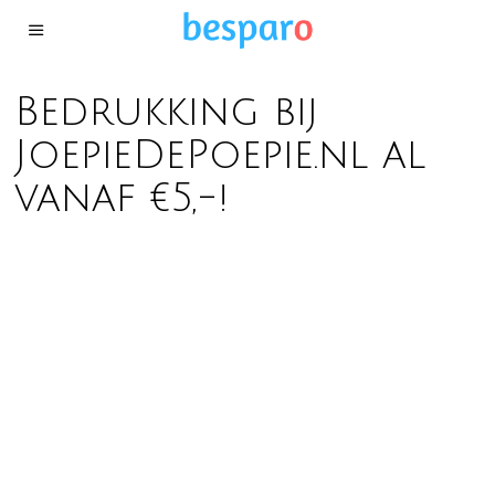
Bedrukking bij
JoepieDePoepie.nl al
vanaf €5,-!