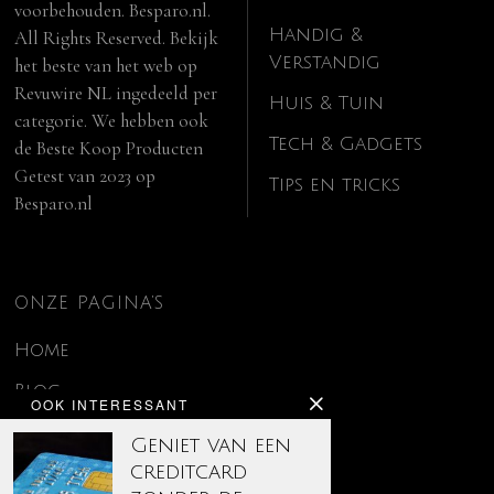
voorbehouden. Besparo.nl.
Handig &
All Rights Reserved. Bekijk
Verstandig
het beste van het web op
Revuwire NL
ingedeeld per
Huis & Tuin
categorie. We hebben ook
Tech & Gadgets
de
Beste Koop Producten
Getest van 2023
op
Tips en tricks
Besparo.nl
ONZE PAGINA’S
Home
Blog
OOK INTERESSANT
Contact
Geniet van een
creditcard
Disclaimer