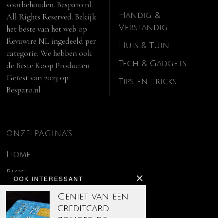
voorbehouden. Besparo.nl.
Handig &
All Rights Reserved. Bekijk
Verstandig
het beste van het web op
Revuwire NL
ingedeeld per
Huis & Tuin
categorie. We hebben ook
Tech & Gadgets
de
Beste Koop Producten
Getest van 2023
op
Tips en tricks
Besparo.nl
ONZE PAGINA’S
Home
Blog
OOK INTERESSANT
Contact
Geniet van een
creditcard
Disclaimer