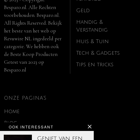
Besparo.nl. Alle Rechten
Geld
voorbehouden. Besparo.nl.
Handig &
All Rights Reserved. Bekijk
Verstandig
het beste van het web op
Revuwire NL
ingedeeld per
Huis & Tuin
categorie. We hebben ook
Tech & Gadgets
de
Beste Koop Producten
Getest van 2023
op
Tips en tricks
Besparo.nl
ONZE PAGINA’S
Home
Blog
OOK INTERESSANT
Contact
Geniet van een