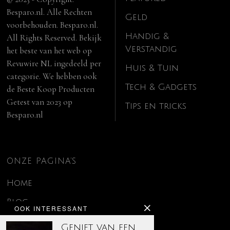
Besparo.nl. Alle Rechten
Geld
voorbehouden. Besparo.nl.
Handig &
All Rights Reserved. Bekijk
Verstandig
het beste van het web op
Revuwire NL
ingedeeld per
Huis & Tuin
categorie. We hebben ook
Tech & Gadgets
de
Beste Koop Producten
Getest van 2023
op
Tips en tricks
Besparo.nl
ONZE PAGINA’S
Home
Blog
OOK INTERESSANT
Contact
Geniet van een