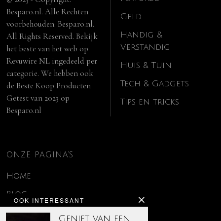
Besparo.nl. Alle Rechten
Geld
voorbehouden. Besparo.nl.
Handig &
All Rights Reserved. Bekijk
Verstandig
het beste van het web op
Revuwire NL
ingedeeld per
Huis & Tuin
categorie. We hebben ook
Tech & Gadgets
de
Beste Koop Producten
Getest van 2023
op
Tips en tricks
Besparo.nl
ONZE PAGINA’S
Home
Blog
OOK INTERESSANT
Contact
Geniet van een