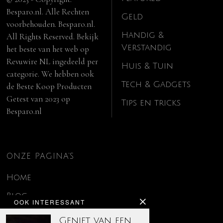
Besparo.nl. Alle Rechten
Geld
voorbehouden. Besparo.nl.
Handig &
All Rights Reserved. Bekijk
Verstandig
het beste van het web op
Revuwire NL
ingedeeld per
Huis & Tuin
categorie. We hebben ook
Tech & Gadgets
de
Beste Koop Producten
Getest van 2023
op
Tips en tricks
Besparo.nl
ONZE PAGINA’S
Home
Blog
OOK INTERESSANT
Contact
Geniet van een