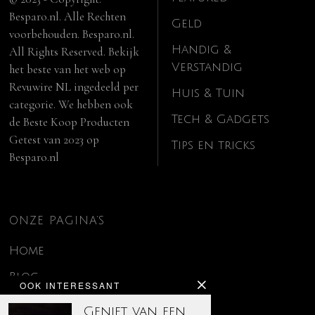
Besparo.nl. Alle Rechten
Geld
voorbehouden. Besparo.nl.
Handig &
All Rights Reserved. Bekijk
Verstandig
het beste van het web op
Revuwire NL
ingedeeld per
Huis & Tuin
categorie. We hebben ook
Tech & Gadgets
de
Beste Koop Producten
Getest van 2023
op
Tips en tricks
Besparo.nl
ONZE PAGINA’S
Home
Blog
OOK INTERESSANT
Contact
Geniet van een