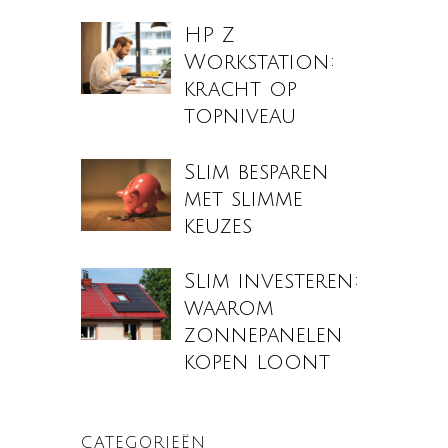
HP Z
Workstation:
kracht op
topniveau
Slim besparen
met slimme
keuzes
Slim investeren:
waarom
zonnepanelen
kopen loont
CATEGORIEËN