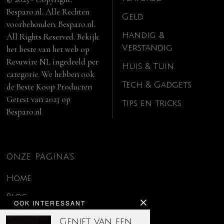
Besparo.nl. Alle Rechten
Geld
voorbehouden. Besparo.nl.
Handig &
All Rights Reserved. Bekijk
Verstandig
het beste van het web op
Revuwire NL
ingedeeld per
Huis & Tuin
categorie. We hebben ook
Tech & Gadgets
de
Beste Koop Producten
Getest van 2023
op
Tips en tricks
Besparo.nl
ONZE PAGINA’S
Home
Blog
OOK INTERESSANT
Contact
Geniet van een