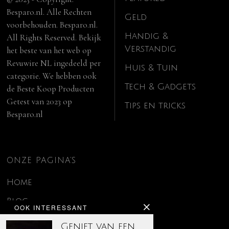
Besparo.nl. Alle Rechten
Geld
voorbehouden. Besparo.nl.
Handig &
All Rights Reserved. Bekijk
Verstandig
het beste van het web op
Revuwire NL
ingedeeld per
Huis & Tuin
categorie. We hebben ook
Tech & Gadgets
de
Beste Koop Producten
Getest van 2023
op
Tips en tricks
Besparo.nl
ONZE PAGINA’S
Home
Blog
OOK INTERESSANT
Contact
Geniet van een