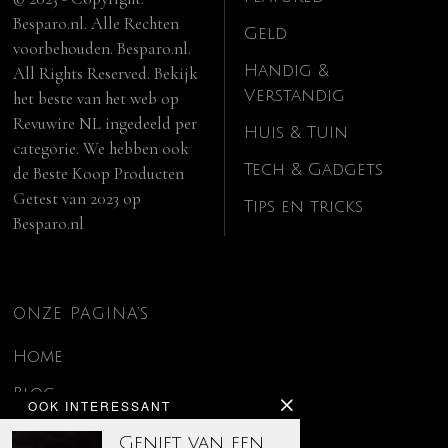
Besparo.nl. Alle Rechten
Geld
voorbehouden. Besparo.nl.
Handig &
All Rights Reserved. Bekijk
Verstandig
het beste van het web op
Revuwire NL
ingedeeld per
Huis & Tuin
categorie. We hebben ook
Tech & Gadgets
de
Beste Koop Producten
Getest van 2023
op
Tips en tricks
Besparo.nl
ONZE PAGINA’S
Home
Blog
OOK INTERESSANT
Contact
Geniet van een