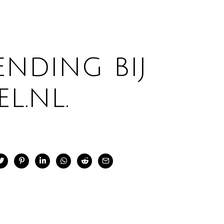
ending bij
l.nl.