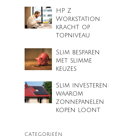
HP Z
Workstation:
kracht op
topniveau
Slim besparen
met slimme
keuzes
Slim investeren:
waarom
zonnepanelen
kopen loont
CATEGORIEËN