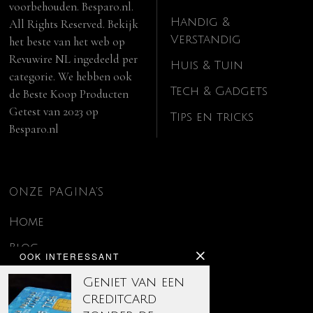
voorbehouden. Besparo.nl.
Handig &
All Rights Reserved. Bekijk
Verstandig
het beste van het web op
Revuwire NL
ingedeeld per
Huis & Tuin
categorie. We hebben ook
Tech & Gadgets
de
Beste Koop Producten
Getest van 2023
op
Tips en tricks
Besparo.nl
ONZE PAGINA’S
Home
Blog
OOK INTERESSANT
Contact
Geniet van een
creditcard
Disclaimer