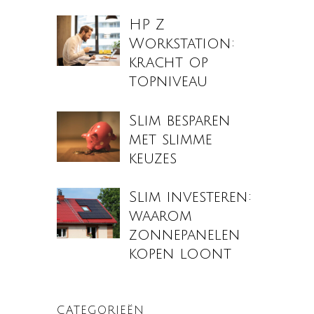
HP Z
Workstation:
kracht op
topniveau
Slim besparen
met slimme
keuzes
Slim investeren:
waarom
zonnepanelen
kopen loont
CATEGORIEËN