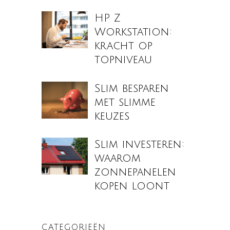
HP Z
Workstation:
kracht op
topniveau
Slim besparen
met slimme
keuzes
Slim investeren:
waarom
zonnepanelen
kopen loont
CATEGORIEËN