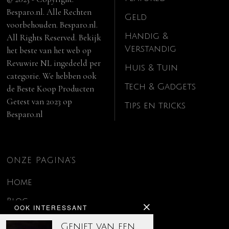
Besparo.nl. Alle Rechten
Geld
voorbehouden. Besparo.nl.
Handig &
All Rights Reserved. Bekijk
Verstandig
het beste van het web op
Revuwire NL
ingedeeld per
Huis & Tuin
categorie. We hebben ook
Tech & Gadgets
de
Beste Koop Producten
Getest van 2023
op
Tips en tricks
Besparo.nl
ONZE PAGINA’S
Home
Blog
OOK INTERESSANT
Contact
Geniet van een