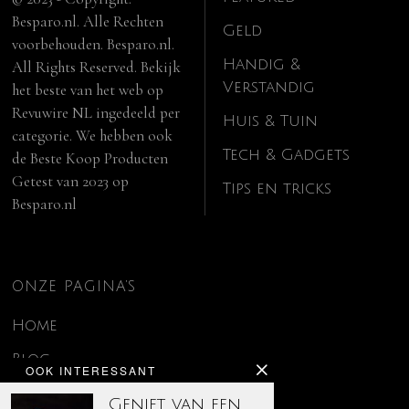
Besparo.nl. Alle Rechten
Geld
voorbehouden. Besparo.nl.
Handig &
All Rights Reserved. Bekijk
Verstandig
het beste van het web op
Revuwire NL
ingedeeld per
Huis & Tuin
categorie. We hebben ook
Tech & Gadgets
de
Beste Koop Producten
Getest van 2023
op
Tips en tricks
Besparo.nl
ONZE PAGINA’S
Home
Blog
OOK INTERESSANT
Contact
Geniet van een