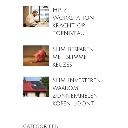
HP Z
Workstation:
kracht op
topniveau
Slim besparen
met slimme
keuzes
Slim investeren:
waarom
zonnepanelen
kopen loont
CATEGORIEËN