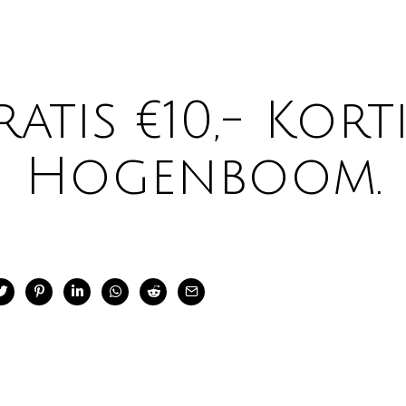
tis €10,- Korti
n Hogenboom.