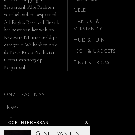
Besparo.nl. Alle Rechten
Geld
voorbehouden. Besparo.nl.
Handig &
All Rights Reserved. Bekijk
Verstandig
het beste van het web op
Revuwire NL
ingedeeld per
Huis & Tuin
categorie. We hebben ook
Tech & Gadgets
de
Beste Koop Producten
Getest van 2023
op
Tips en tricks
Besparo.nl
ONZE PAGINA’S
Home
Blog
OOK INTERESSANT
Contact
Geniet van een