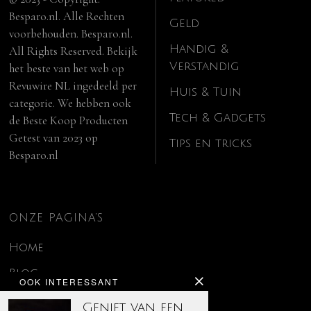
Besparo.nl. Alle Rechten
Geld
voorbehouden. Besparo.nl.
Handig &
All Rights Reserved. Bekijk
Verstandig
het beste van het web op
Revuwire NL
ingedeeld per
Huis & Tuin
categorie. We hebben ook
Tech & Gadgets
de
Beste Koop Producten
Getest van 2023
op
Tips en tricks
Besparo.nl
ONZE PAGINA’S
Home
Blog
OOK INTERESSANT
Contact
Geniet van een