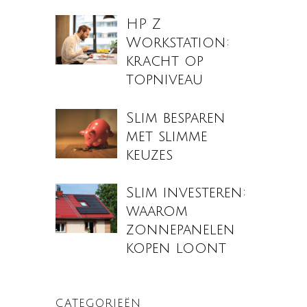
HP Z
Workstation:
kracht op
topniveau
Slim besparen
met slimme
keuzes
Slim investeren:
waarom
zonnepanelen
kopen loont
CATEGORIEËN