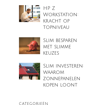
HP Z
Workstation:
kracht op
topniveau
Slim besparen
met slimme
keuzes
Slim investeren:
waarom
zonnepanelen
kopen loont
CATEGORIEËN