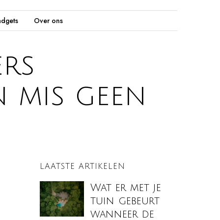
dgets
Over ons
ers
n mis geen
LAATSTE ARTIKELEN
Wat er met je
tuin gebeurt
wanneer de