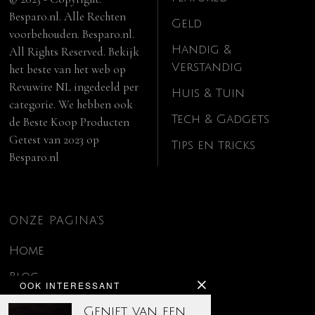
Besparo.nl. Alle Rechten
Geld
voorbehouden. Besparo.nl.
Handig &
All Rights Reserved. Bekijk
Verstandig
het beste van het web op
Revuwire NL
ingedeeld per
Huis & Tuin
categorie. We hebben ook
Tech & Gadgets
de
Beste Koop Producten
Getest van 2023
op
Tips en tricks
Besparo.nl
ONZE PAGINA’S
Home
Blog
OOK INTERESSANT
Contact
Geniet van een