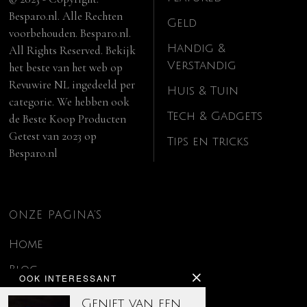
Besparo.nl. Alle Rechten
Geld
voorbehouden. Besparo.nl.
Handig &
All Rights Reserved. Bekijk
Verstandig
het beste van het web op
Revuwire NL
ingedeeld per
Huis & Tuin
categorie. We hebben ook
Tech & Gadgets
de
Beste Koop Producten
Getest van 2023
op
Tips en tricks
Besparo.nl
ONZE PAGINA’S
Home
Blog
OOK INTERESSANT
Contact
Geniet van een