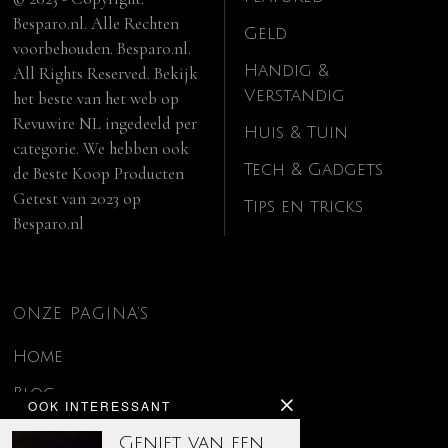
Besparo.nl. Alle Rechten
Geld
voorbehouden. Besparo.nl.
Handig &
All Rights Reserved. Bekijk
Verstandig
het beste van het web op
Revuwire NL
ingedeeld per
Huis & Tuin
categorie. We hebben ook
Tech & Gadgets
de
Beste Koop Producten
Getest van 2023
op
Tips en tricks
Besparo.nl
ONZE PAGINA’S
Home
Blog
OOK INTERESSANT
Contact
Geniet van een