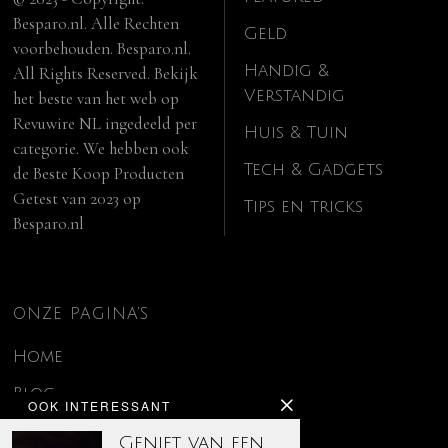
Besparo.nl. Alle Rechten
Geld
voorbehouden. Besparo.nl.
Handig &
All Rights Reserved. Bekijk
Verstandig
het beste van het web op
Revuwire NL
ingedeeld per
Huis & Tuin
categorie. We hebben ook
Tech & Gadgets
de
Beste Koop Producten
Getest van 2023
op
Tips en tricks
Besparo.nl
ONZE PAGINA’S
Home
Blog
OOK INTERESSANT
Contact
Geniet van een