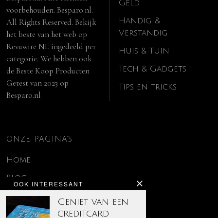
Geld
voorbehouden. Besparo.nl.
Handig &
All Rights Reserved. Bekijk
Verstandig
het beste van het web op
Revuwire NL
ingedeeld per
Huis & Tuin
categorie. We hebben ook
Tech & Gadgets
de
Beste Koop Producten
Getest van 2023
op
Tips en tricks
Besparo.nl
ONZE PAGINA’S
Home
Blog
OOK INTERESSANT
Contact
Geniet van een
creditcard
Disclaimer