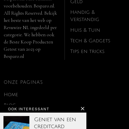
Geld
voorbehouden. Besparo.nl.
Handig &
All Rights Reserved. Bekijk
Verstandig
het beste van het web op
Revuwire NL
ingedeeld per
Huis & Tuin
categorie. We hebben ook
Tech & Gadgets
de
Beste Koop Producten
Getest van 2023
op
Tips en tricks
Besparo.nl
ONZE PAGINA’S
Home
Blog
OOK INTERESSANT
Contact
Geniet van een
creditcard
Disclaimer