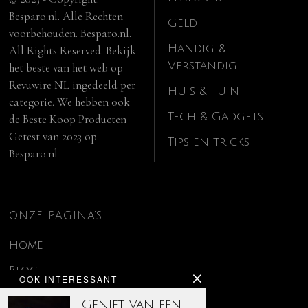
Besparo.nl. Alle Rechten
Geld
voorbehouden. Besparo.nl.
Handig &
All Rights Reserved. Bekijk
Verstandig
het beste van het web op
Revuwire NL
ingedeeld per
Huis & Tuin
categorie. We hebben ook
Tech & Gadgets
de
Beste Koop Producten
Getest van 2023
op
Tips en tricks
Besparo.nl
ONZE PAGINA’S
Home
Blog
OOK INTERESSANT
Contact
Geniet van een