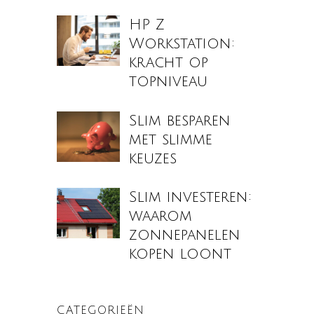
HP Z
Workstation:
kracht op
topniveau
Slim besparen
met slimme
keuzes
Slim investeren:
waarom
zonnepanelen
kopen loont
CATEGORIEËN