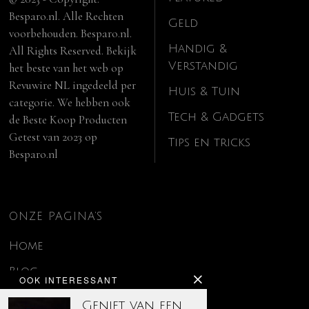
Besparo.nl. Alle Rechten
Geld
voorbehouden. Besparo.nl.
Handig &
All Rights Reserved. Bekijk
Verstandig
het beste van het web op
Revuwire NL
ingedeeld per
Huis & Tuin
categorie. We hebben ook
Tech & Gadgets
de
Beste Koop Producten
Getest van 2023
op
Tips en tricks
Besparo.nl
ONZE PAGINA’S
Home
Blog
OOK INTERESSANT
Contact
Geniet van een