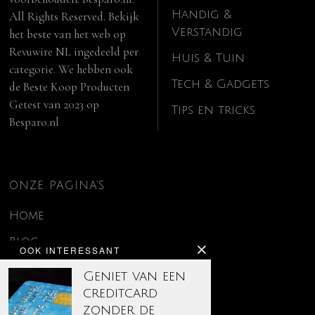
Handig &
All Rights Reserved. Bekijk
Verstandig
het beste van het web op
Revuwire NL
ingedeeld per
Huis & Tuin
categorie. We hebben ook
Tech & Gadgets
de
Beste Koop Producten
Getest van 2023
op
Tips en tricks
Besparo.nl
ONZE PAGINA’S
Home
Blog
OOK INTERESSANT
Contact
Geniet van een
creditcard
Disclaimer
zonder de