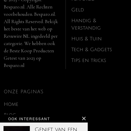
Besparo.nl. Alle Rechten
Geld
voorbehouden. Besparo.nl.
Handig &
All Rights Reserved. Bekijk
Verstandig
het beste van het web op
Revuwire NL
ingedeeld per
Huis & Tuin
categorie. We hebben ook
Tech & Gadgets
de
Beste Koop Producten
Getest van 2023
op
Tips en tricks
Besparo.nl
ONZE PAGINA’S
Home
Blog
OOK INTERESSANT
Contact
Geniet van een