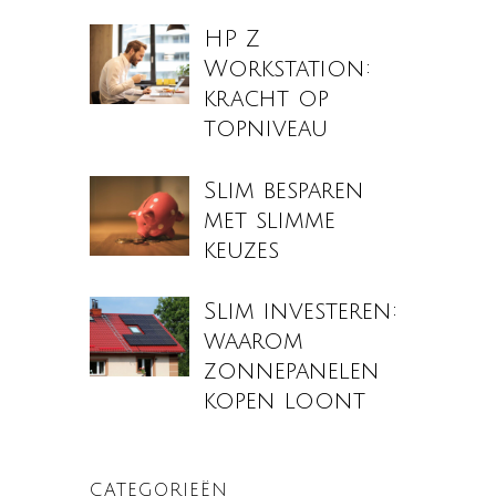
HP Z
Workstation:
kracht op
topniveau
Slim besparen
met slimme
keuzes
Slim investeren:
waarom
zonnepanelen
kopen loont
CATEGORIEËN