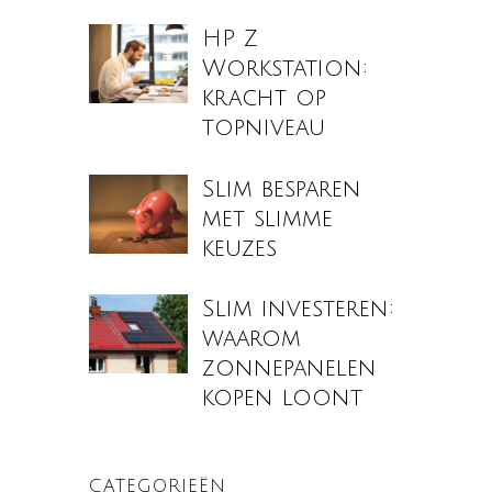
HP Z
Workstation:
kracht op
topniveau
Slim besparen
met slimme
keuzes
Slim investeren:
waarom
zonnepanelen
kopen loont
CATEGORIEËN